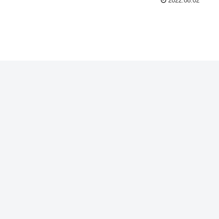
2022.08.02