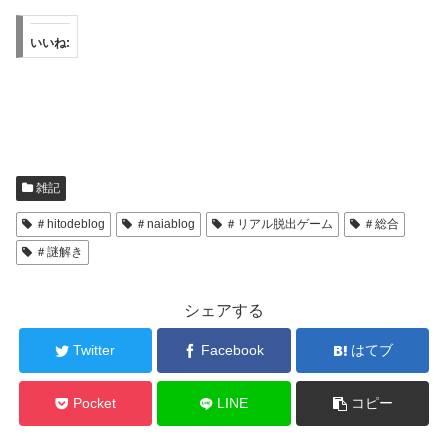
いいね:
雑記
＃hitodeblog
＃naiablog
＃リアル脱出ゲーム
＃総合
＃謎解き
シェアする
Twitter
Facebook
はてブ
Pocket
LINE
コピー