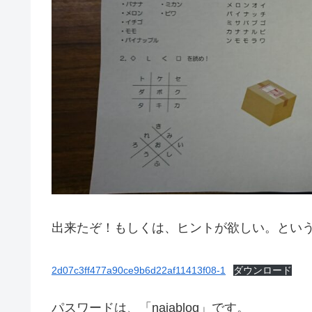
出来たぞ！もしくは、ヒントが欲しい。という方は
2d07c3ff477a90ce9b6d22af11413f08-1
ダウンロード
パスワードは、「naiablog」です。