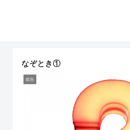
なぞとき①
総合