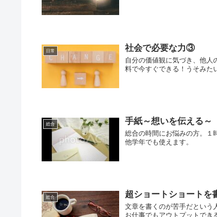
社会で必要な力③
日常
自分の価値観に気づき、他人
料で今すぐできる！うそみた
手紙～想いを伝える～
総合
総合の時間にお悩みの方。１
他学年でも使えます。
超ショートショートを
総合
文章を書くのが苦手だという
お仕事でもアウトプットでき