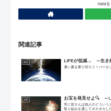
nai
関連記事
LIFEが低減… ～生
総合
暑い夏を乗り切ろう！パーセ
お宝を発見せよ🔍 ～
日常
常に皆さんは他人のどういう
取り組みを通じてポカポカし