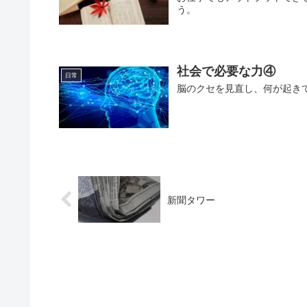
う。
社会で必要な力④
日常
脳のクセを見直し、何が起き
新聞タワー