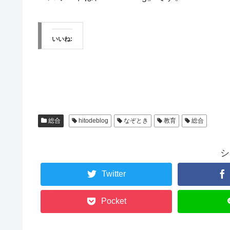
いいね:
総合
hitodeblog
なぞとき
教育
総合
シ
Twitter
Pocket