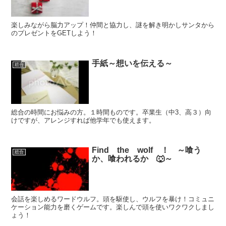
楽しみながら脳力アップ！仲間と協力し、謎を解き明かしサンタから
のプレゼントをGETしよう！
手紙～想いを伝える～
総合
総合の時間にお悩みの方。１時間ものです。卒業生（中3、高３）向
けですが、アレンジすれば他学年でも使えます。
Find the wolf ！ ～喰う
総合
か、喰われるか 🐺～
会話を楽しめるワードウルフ。頭を駆使し、ウルフを暴け！コミュニ
ケーション能力を磨くゲームです。楽しんで頭を使いワクワクしまし
ょう！